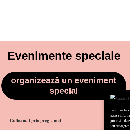
Evenimente speciale
organizează un eveniment
special
Pentru a oferi
accesa informa
Cofinanțat prin programul
procesăm date
sau retragerea 