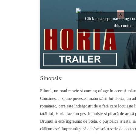
X
Click to accept marketing coo
this content
Sinopsis:
Filmul, un road movie și coming of age în aceeași măsu
Comănescu, spune povestea maturizării lui Horia, un ado
românesc, care este îndrăgostit de o fată care locuiește î
tatăl lui, Horia face un gest impulsiv și pleacă de acas
Drumul îi este îngreunat de Stela, o puștoaică isteață, ia
călătorească împreună și să depășească o serie de obstac