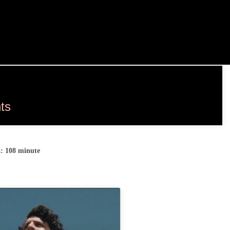
ts
 108 minute