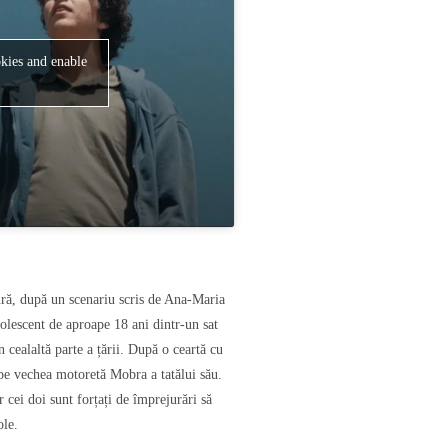
kies and enable
ră, după un scenariu scris de Ana-Maria
lescent de aproape 18 ani dintr-un sat
n cealaltă parte a țării. După o ceartă cu
ă pe vechea motoretă Mobra a tatălui său.
r cei doi sunt forțați de împrejurări să
ole.