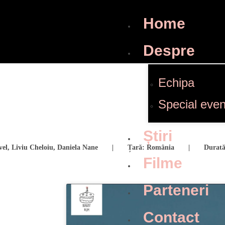
Home
Despre
Echipa
Special even
Știri
avel, Liviu Cheloiu, Daniela Nane | Țară: România | Durată:
Filme
Parteneri
Contact