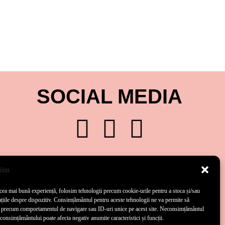
SOCIAL MEDIA
 cea mai bună experiență, folosim tehnologii precum cookie-urile pentru a stoca și/sau
țiile despre dispozitiv. Consimțământul pentru aceste tehnologii ne va permite să
 precum comportamentul de navigare sau ID-uri unice pe acest site. Neconsimțământul
consimțământului poate afecta negativ anumite caracteristici și funcții.